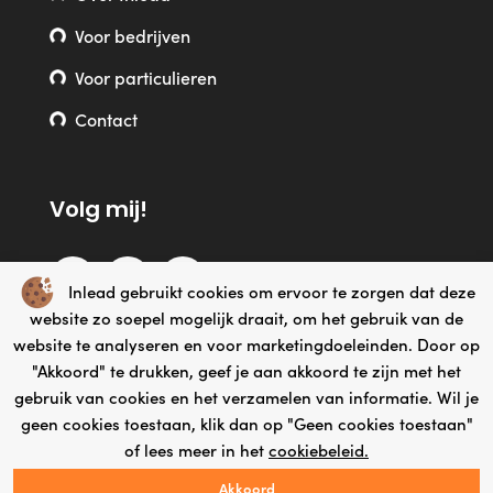
Voor bedrijven
Voor particulieren
Contact
Volg mij!
Inlead gebruikt cookies om ervoor te zorgen dat deze
website zo soepel mogelijk draait, om het gebruik van de
website te analyseren en voor marketingdoeleinden. Door op
"Akkoord" te drukken, geef je aan akkoord te zijn met het
gebruik van cookies en het verzamelen van informatie. Wil je
geen cookies toestaan, klik dan op "Geen cookies toestaan"
Webdesign by Yooker
© Copyright 2026 – InLead |
– Made
of lees meer in het
cookiebeleid.
with
Akkoord