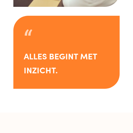
“
ALLES BEGINT MET
INZICHT.