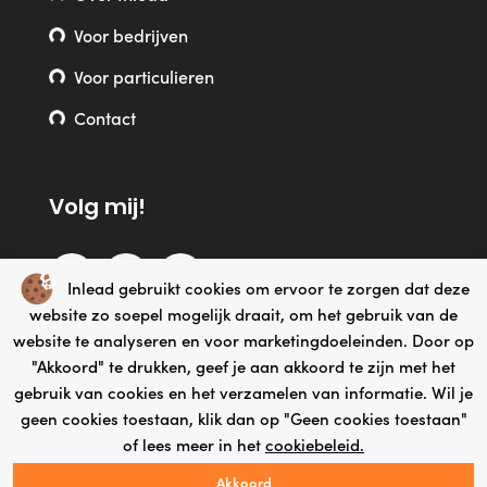
Voor bedrijven
Voor particulieren
Contact
Volg mij!
Inlead gebruikt cookies om ervoor te zorgen dat deze
website zo soepel mogelijk draait, om het gebruik van de
website te analyseren en voor marketingdoeleinden. Door op
"Akkoord" te drukken, geef je aan akkoord te zijn met het
gebruik van cookies en het verzamelen van informatie. Wil je
geen cookies toestaan, klik dan op "Geen cookies toestaan"
Webdesign by Yooker
© Copyright 2026 – InLead |
– Made
of lees meer in het
cookiebeleid.
with
Akkoord