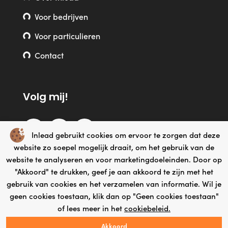
Voor bedrijven
Voor particulieren
Contact
Volg mij!
Inlead gebruikt cookies om ervoor te zorgen dat deze
website zo soepel mogelijk draait, om het gebruik van de
website te analyseren en voor marketingdoeleinden. Door op
"Akkoord" te drukken, geef je aan akkoord te zijn met het
gebruik van cookies en het verzamelen van informatie. Wil je
geen cookies toestaan, klik dan op "Geen cookies toestaan"
Webdesign by Yooker
© Copyright 2026 – InLead |
– Made
of lees meer in het
cookiebeleid.
with
Akkoord